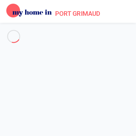
PORT GRIMAUD
Voir toutes les photos
Aperçu
Description
Carte
Tarifs et disponibilités
Avis (5)
Accueil
Appartement 1 chambre Gassin
Appartement 1 chambre
Gassin