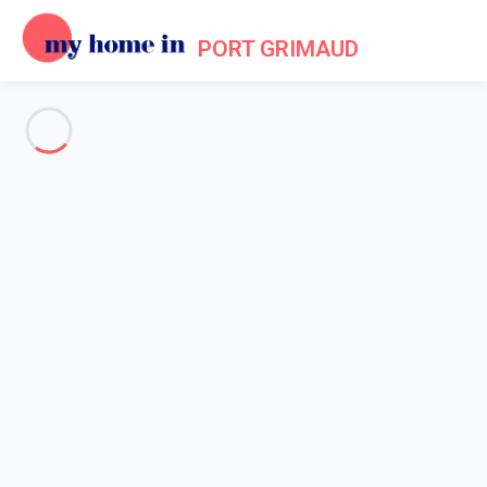
PORT GRIMAUD
Politique de cookies
Accueil
Politique des Cookies
Cette page a pour objectif de vous informer quant à l'usage des
informations collectées lors de votre navigation, encore
appelée "politique des cookies". N'hésitez pas à nous solliciter
si vous ne trouvez pas dans les explications qui vous sont
données ci-après la réponse à vos questions.
Qu’est-ce qu’un cookie ?