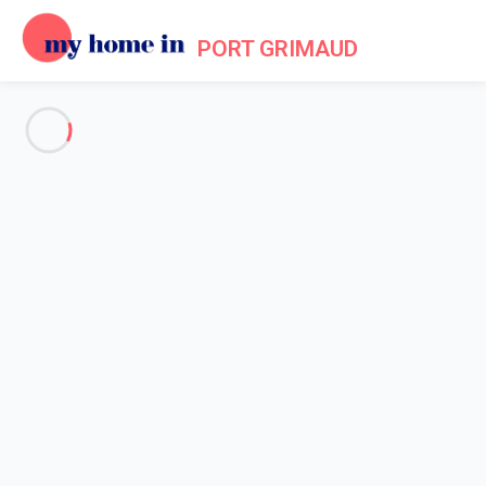
PORT GRIMAUD
Voir toutes les photos
Aperçu
Description
Carte
Tarifs et disponibilités
Accueil
Appartement 1 chambre Gassin
Appartement 1 chambre
Gassin