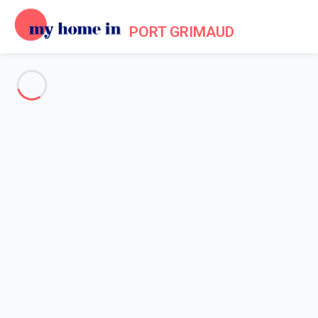
PORT GRIMAUD
Voir toutes les photos
Aperçu
Description
Carte
Tarifs et disponibilités
Accueil
Location maison Port Grimaud
Maison 2 chambres Grimaud
Maison 2 chambres Grimaud
Hébergement proposé par
Lola
- Membre du réseau de