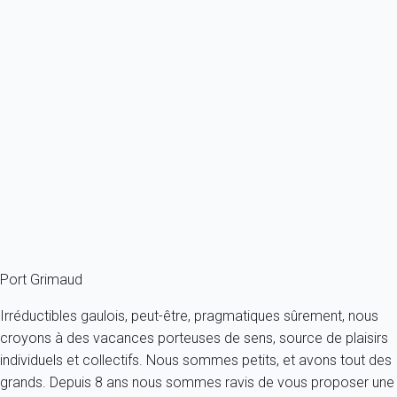
Classique
Maison 2 chambres Grimaud
France - Côte d'Azur - Var - Grimaud
4 personnes - 2 chambres - 1 salle de bain
À partir de
125€
/nuit
Ref : 22158
Fermer
Port Grimaud
Irréductibles gaulois, peut-être, pragmatiques sûrement, nous
croyons à des vacances porteuses de sens, source de plaisirs
individuels et collectifs. Nous sommes petits, et avons tout des
grands. Depuis 8 ans nous sommes ravis de vous proposer une