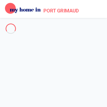
PORT GRIMAUD
Voir toutes les photos
Aperçu
Description
Carte
Tarifs et disponibilités
Avis (7)
Accueil
Location maison Port Grimaud
Maison 3 chambres Grimaud
Maison 3 chambres Grimaud