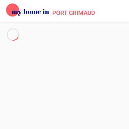
PORT GRIMAUD
Voir toutes les photos
Aperçu
Description
Carte
Tarifs et disponibilités
Avis (5)
Accueil
Location appartement Port Grimaud
Appartement 1 chambre Grimaud
Appartement 1 chambre
Grimaud